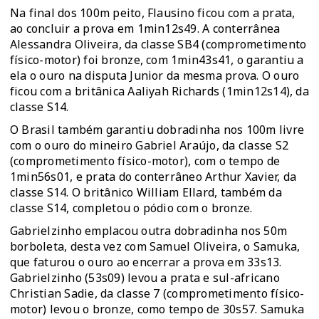
Na final dos 100m peito, Flausino ficou com a prata,
ao concluir a prova em 1min12s49. A conterrânea
Alessandra Oliveira, da classe SB4 (comprometimento
físico-motor) foi bronze, com 1min43s41, o garantiu a
ela o ouro na disputa Junior da mesma prova. O ouro
ficou com a britânica Aaliyah Richards (1min12s14), da
classe S14.
O Brasil também garantiu dobradinha nos 100m livre
com o ouro do mineiro Gabriel Araújo, da classe S2
(comprometimento físico-motor), com o tempo de
1min56s01, e prata do conterrâneo Arthur Xavier, da
classe S14. O britânico William Ellard, também da
classe S14, completou o pódio com o bronze.
Gabrielzinho emplacou outra dobradinha nos 50m
borboleta, desta vez com Samuel Oliveira, o Samuka,
que faturou o ouro ao encerrar a prova em 33s13.
Gabrielzinho (53s09) levou a prata e sul-africano
Christian Sadie, da classe 7 (comprometimento físico-
motor) levou o bronze, como tempo de 30s57. Samuka